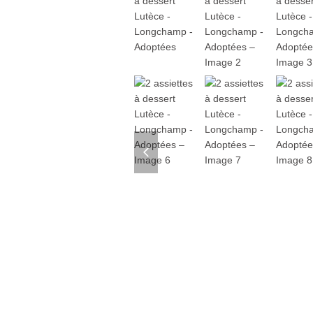
previous
slide