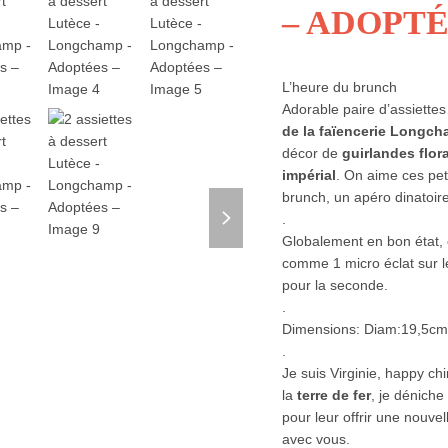
– ADOPT
L’heure du brunch
Adorable paire d’assiettes
de la faïencerie Longc
décor de
guirlandes flor
impérial
. On aime ces pet
brunch, un apéro dinatoire
next
.
slide
Globalement en bon état, 
comme 1 micro éclat sur l
pour la seconde.
.
Dimensions: Diam:19,5cm
.
Je suis Virginie, happy c
la
terre de fer
, je dénich
pour leur offrir une nouvel
avec vous.