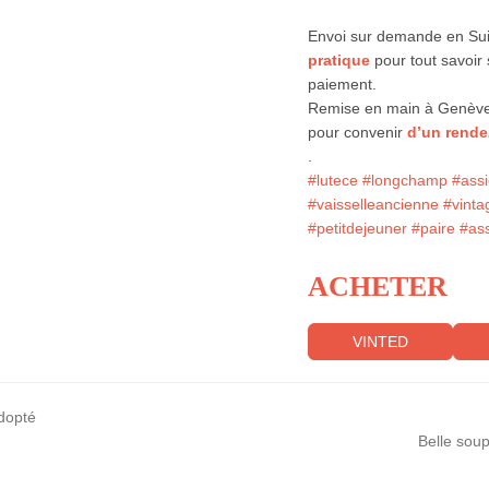
Envoi sur demande en Sui
pratique
pour tout savoir 
paiement.
Remise en main à Genève 
pour convenir
d’un rende
.
#lutece
#longchamp
#assi
#vaisselleancienne
#vinta
#petitdejeuner
#paire
#ass
ACHETER
VINTED
dopté
Belle sou
next
post: