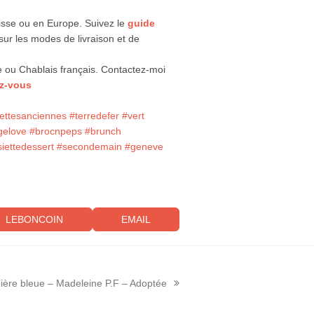
sse ou en Europe. Suivez le
guide
sur les modes de livraison et de
ou Chablais français. Contactez-moi
z-vous
ettesanciennes
#terredefer
#vert
gelove
#brocnpeps
#brunch
iettedessert
#secondemain
#geneve
LEBONCOIN
EMAIL
pière bleue – Madeleine P.F – Adoptée