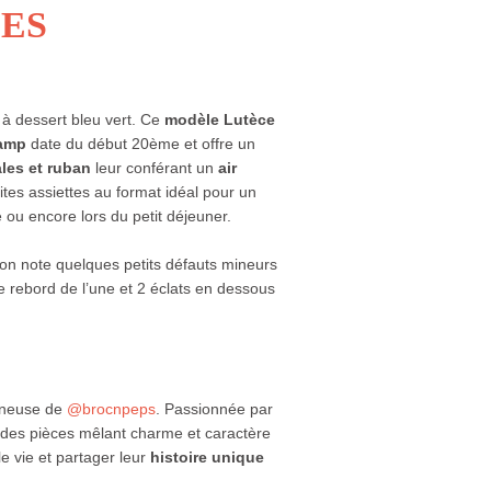
ÉES
 à dessert bleu vert. Ce
modèle Lutèce
hamp
date du début 20ème et offre un
ales et ruban
leur conférant un
air
ites assiettes au format idéal pour un
 ou encore lors du petit déjeuner.
on note quelques petits défauts mineurs
e rebord de l’une et 2 éclats en dessous
hineuse de
@brocnpeps
. Passionnée par
e des pièces mêlant charme et caractère
le vie et partager leur
histoire unique