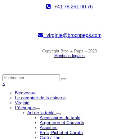
+41 78 261 00 76
virginie@brocnpeps.com
Copyright Broc & Peps – 2023
Mentions légales
Back
Rechercher
Envoyer
To
Close
×
Top
mobile
Bienvenue
menu
Le comptoir de la chinerie
Virginie
L’échoppe
Art de la table
Accessoires de table
Argenterie et Couverts
Assiettes
Broc, Pichet et Carafe
Café / Thé