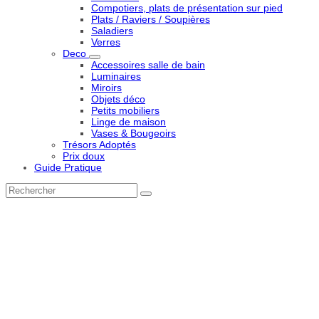
Compotiers, plats de présentation sur pied
Plats / Raviers / Soupières
Saladiers
Verres
Deco
Accessoires salle de bain
Luminaires
Miroirs
Objets déco
Petits mobiliers
Linge de maison
Vases & Bougeoirs
Trésors Adoptés
Prix doux
Guide Pratique
Rechercher
Envoyer