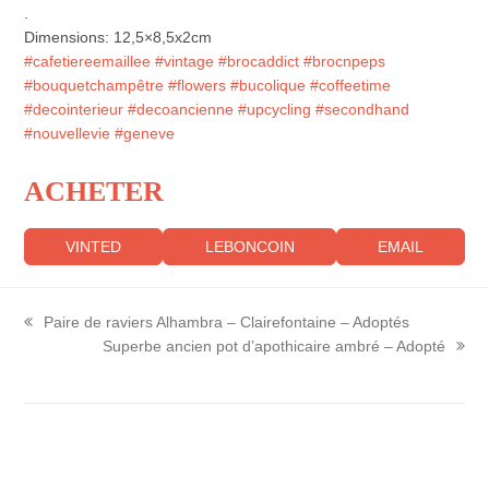
.
Dimensions: 12,5×8,5x2cm
#cafetiereemaillee
#vintage
#brocaddict
#brocnpeps
#bouquetchampêtre
#flowers
#bucolique
#coffeetime
#decointerieur
#decoancienne
#upcycling
#secondhand
#nouvellevie
#geneve
ACHETER
VINTED
LEBONCOIN
EMAIL
Paire de raviers Alhambra – Clairefontaine – Adoptés
previous
Superbe ancien pot d’apothicaire ambré – Adopté
post:
next
post: